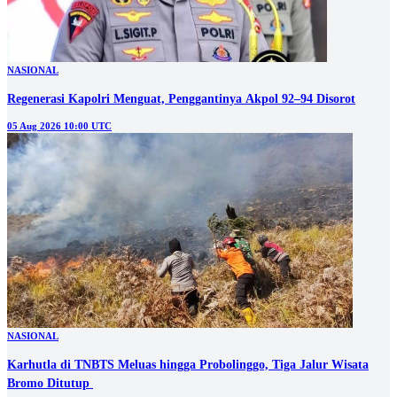
NASIONAL
Regenerasi Kapolri Menguat, Penggantinya Akpol 92–94 Disorot
05 Aug 2026 10:00 UTC
NASIONAL
Karhutla di TNBTS Meluas hingga Probolinggo, Tiga Jalur Wisata