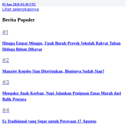
05 Aug 2026 03:30 UTC
Lihat selengkapnya
Berita Populer
#1
Hingga Empat Minggu, Upah Buruh Proyek Sekolah Rakyat Tuban
Diduga Belum Dibayar
#2
Manajer Kopdes Siap Diterjunkan, Bisnisnya Sudah Siap?
#3
Mengaku Anak Korban, Napi Jalankan Penipuan Emas Murah dari
Balik Penjara
#4
Es Tradisional yang Segar untuk Perayaan 17 Agustus