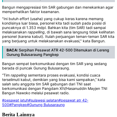
Bangun mengapresiasi tim SAR gabungan dan menekankan agar
memperhatikan faktor keamanan.
"Ini butuh
effort
(usaha) yang cukup keras karena memang
kondisinya luar biasa, personel kita tadi sudah pada posisi di
puncaknya di 1.353 mdpl. Bahkan kita (tim SAR) tadi sampai
melaksanakan
rappelling
, di bawah sana langsung tidak kelihatan
personel (karena kabut). Itulah perjuangan teman-teman SAR kita
yang berjuang untuk melaksanakan evakuasi," kata Bangun.
BACA:
Serpihan Pesawat ATR 42-500 Ditemukan di Lereng
Gunung Bulusaraung Pangkep​
Bangun sempat berkomunikasi dengan tim SAR yang sedang
berada di puncak Gunung Bulusaraung.
“Tim
rappeling
sementara proses evakuasi, kondisi cuaca
terselimuti kabut, demikian yang bisa kami sampaikan,” kata
salah satu anggota tim SAR gabungan dari TNI saat
berkomunikasi dengan Pangdam XIV/Hasanuddin Mayjen TNI
Bangun Nawoko melalui pesawat radio.
#pesawat jatuh
#sulawesi selatan
#pesawat atr 42-
500
#Pangkep
#Gunung Bulusaraung
Berita Lainnya