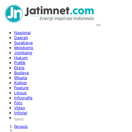
Nasional
Daerah
Surabaya
Mojokerto
Jombang
Hukum
Politik
Ekbis
Budaya
Wisata
Kuliner
Feature
Lipsus
Infografis
Foto
Video
Inforial
Beranda