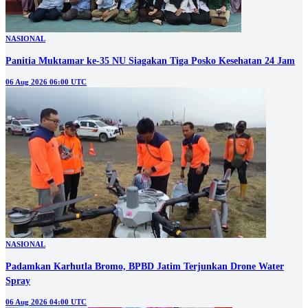
NASIONAL
Panitia Muktamar ke-35 NU Siagakan Tiga Posko Kesehatan 24 Jam
06 Aug 2026 06:00 UTC
NASIONAL
Padamkan Karhutla Bromo, BPBD Jatim Terjunkan Drone Water
Spray
06 Aug 2026 04:00 UTC