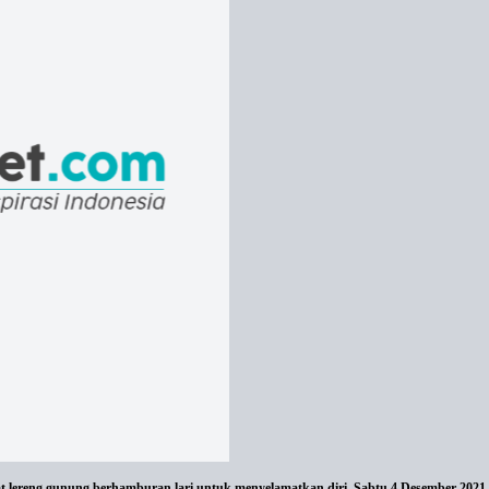
eng gunung berhamburan lari untuk menyelamatkan diri, Sabtu 4 Desember 2021.