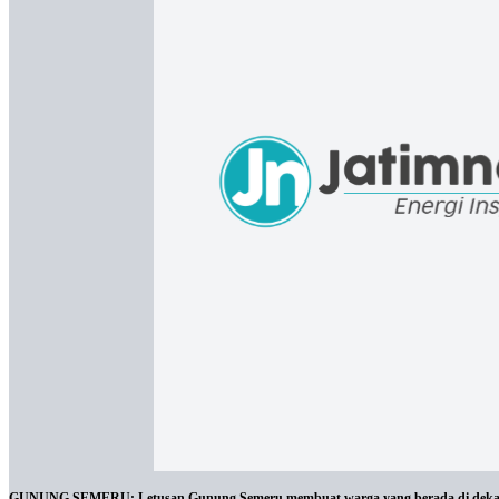
GUNUNG SEMERU: Letusan Gunung Semeru membuat warga yang berada di dekat ler