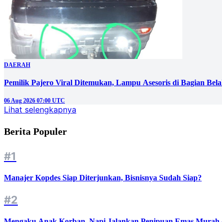
DAERAH
Pemilik Pajero Viral Ditemukan, Lampu Asesoris di Bagian Bel
06 Aug 2026 07:00 UTC
Lihat selengkapnya
Berita Populer
#1
Manajer Kopdes Siap Diterjunkan, Bisnisnya Sudah Siap?
#2
Mengaku Anak Korban, Napi Jalankan Penipuan Emas Murah d