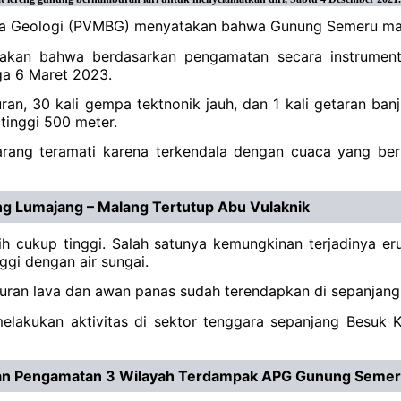
na Geologi (PVMBG) menyatakan bahwa Gunung Semeru masih 
n bahwa berdasarkan pengamatan secara instrumental,
ga 6 Maret 2023.
an, 30 kali gempa tektnonik jauh, dan 1 kali getaran ban
 tinggi 500 meter.
jarang teramati karena terkendala dengan cuaca yang ber
g Lumajang – Malang Tertutup Abu Vulaknik
cukup tinggi. Salah satunya kemungkinan terjadinya erups
gi dengan air sungai.
guguran lava dan awan panas sudah terendapkan di sepanjan
lakukan aktivitas di sektor tenggara sepanjang Besuk K
dan Pengamatan 3 Wilayah Terdampak APG Gunung Seme