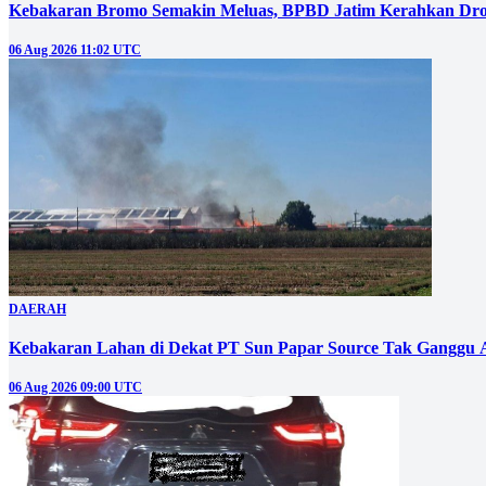
Kebakaran Bromo Semakin Meluas, BPBD Jatim Kerahkan Dro
06 Aug 2026 11:02 UTC
DAERAH
Kebakaran Lahan di Dekat PT Sun Papar Source Tak Ganggu 
06 Aug 2026 09:00 UTC