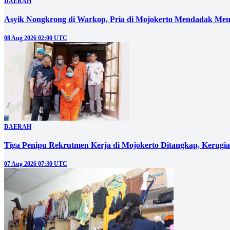
DAERAH
Asyik Nongkrong di Warkop, Pria di Mojokerto Mendadak Men
08 Aug 2026 02:00 UTC
DAERAH
Tiga Penipu Rekrutmen Kerja di Mojokerto Ditangkap, Kerugi
07 Aug 2026 07:30 UTC