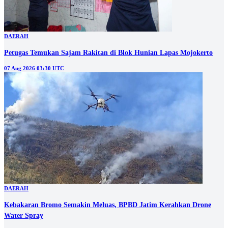
DAERAH
Petugas Temukan Sajam Rakitan di Blok Hunian Lapas Mojokerto
07 Aug 2026 03:30 UTC
DAERAH
Kebakaran Bromo Semakin Meluas, BPBD Jatim Kerahkan Drone
Water Spray