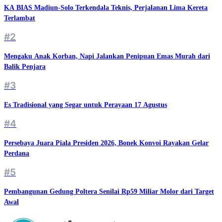
KA BIAS Madiun-Solo Terkendala Teknis, Perjalanan Lima Kereta
Terlambat
#2
Mengaku Anak Korban, Napi Jalankan Penipuan Emas Murah dari
Balik Penjara
#3
Es Tradisional yang Segar untuk Perayaan 17 Agustus
#4
Persebaya Juara Piala Presiden 2026, Bonek Konvoi Rayakan Gelar
Perdana
#5
Pembangunan Gedung Poltera Senilai Rp59 Miliar Molor dari Target
Awal