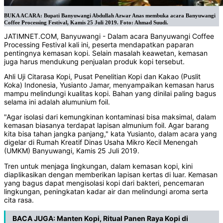
BUKA ACARA: Bupati Banyuwangi Abdullah Azwar Anas membuka acara Banyuwangi
Coffee Processing Festival, Kamis 25 Juli 2019. Foto: Ahmad Suudi.
JATIMNET.COM, Banyuwangi - Dalam acara Banyuwangi Coffee
Processing Festival kali ini, peserta mendapatkan paparan
pentingnya kemasan kopi. Selain masalah keawetan, kemasan
juga harus mendukung penjualan produk kopi tersebut.
Ahli Uji Citarasa Kopi, Pusat Penelitian Kopi dan Kakao (Puslit
Koka) Indonesia, Yusianto Jamar, menyampaikan kemasan harus
mampu melindungi kualitas kopi. Bahan yang dinilai paling bagus
selama ini adalah alumunium foil.
"Agar isolasi dari kemungkinan kontaminasi bisa maksimal, dalam
kemasan biasanya terdapat lapisan almunium foil. Agar barang
kita bisa tahan jangka panjang," kata Yusianto, dalam acara yang
digelar di Rumah Kreatif Dinas Usaha Mikro Kecil Menengah
(UMKM) Banyuwangi, Kamis 25 Juli 2019.
Tren untuk menjaga lingkungan, dalam kemasan kopi, kini
diaplikasikan dengan memberikan lapisan kertas di luar. Kemasan
yang bagus dapat mengisolasi kopi dari bakteri, pencemaran
lingkungan, peningkatan kadar air dan melindungi aroma serta
cita rasa.
BACA JUGA:
Manten Kopi, Ritual Panen Raya Kopi di