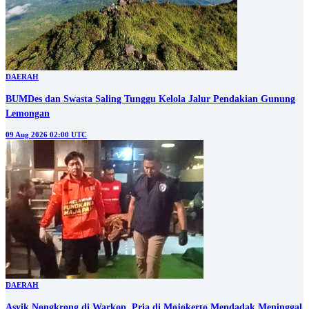
DAERAH
BUMDes dan Swasta Saling Tunggu Kelola Jalur Pendakian Gunung
Lemongan
09 Aug 2026 02:00 UTC
DAERAH
Asyik Nongkrong di Warkop, Pria di Mojokerto Mendadak Meninggal