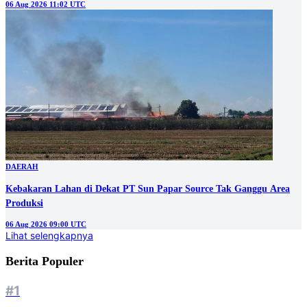
06 Aug 2026 11:02 UTC
DAERAH
Kebakaran Lahan di Dekat PT Sun Papar Source Tak Ganggu Area
Produksi
06 Aug 2026 09:00 UTC
Lihat selengkapnya
Berita Populer
#1