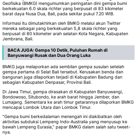
Geofisika (BMKG) mengumumkan peringatan dini gempa bumi
berkekuatan 6.0 skala richter yang berpusat di 83 kilometer
barat daya Nusa Dua, Bali, pada sekitar pukul 7.20 WIB.
Informasi itu dimutakhirkan oleh BMKG melalui akun Twitter
mereka sebagai yang berkekuatan 5,8 skala richter yang
berpusat di 80 kilometer arah selatan Kota Negara, Kabupaten
Jembrana, Bali.
BACA JUGA:
Gempa 10 Detik, Puluhan Rumah di
Banyuwangi Rusak dan Dua Orang Luka
BMKG juga melaporkan ada sembilan gempa susulan setelah
gempa pertama di Selat Bali tersebut. Kerusakan benda dan
bangunan juga dilaporkan terjadi di Kabupaten Badung dan
sebagian Kabupaten Denpasar, Provinsi Bali.
Di Jawa Timur, gempa dirasakan di Kabupaten Banyuwangi,
Bondowoso, Situbondo, ke arah barat hingga Jember, dan
Lumajang. Sementara ke arah timur getarannya dilaporkan BMKG
mencapai Lombok Utara dan Lombok Timur.
"Gempa bumi berkedalaman menengah ini diakibatkan oleh
aktivitas subduksi Lempeng Indo-Australia yang menyusup ke
bawah Lempeng Eurasia," papar BMKG dalam salah satu tweet-
nya.