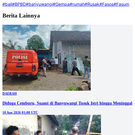
#bali
#BPBD
#banyuwangi
#Gempa
#rumah
#Rusak
#Fasos
#Fasum
Berita Lainnya
DAERAH
Diduga Cemburu, Suami di Banyuwangi Tusuk Istri hingga Meninggal
10 Aug 2026 01:00 UTC