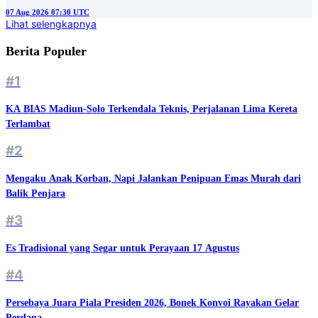
07 Aug 2026 07:30 UTC
Lihat selengkapnya
Berita Populer
#1
KA BIAS Madiun-Solo Terkendala Teknis, Perjalanan Lima Kereta
Terlambat
#2
Mengaku Anak Korban, Napi Jalankan Penipuan Emas Murah dari
Balik Penjara
#3
Es Tradisional yang Segar untuk Perayaan 17 Agustus
#4
Persebaya Juara Piala Presiden 2026, Bonek Konvoi Rayakan Gelar
Perdana