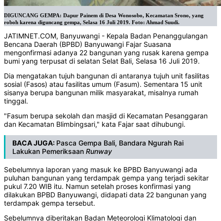
DIGUNCANG GEMPA: Dapur Painem di Desa Wonosobo, Kecamatan Srono, yang
roboh karena diguncang gempa, Selasa 16 Juli 2019. Foto: Ahmad Suudi.
JATIMNET.COM, Banyuwangi - Kepala Badan Penanggulangan
Bencana Daerah (BPBD) Banyuwangi Fajar Suasana
mengonfirmasi adanya 22 bangunan yang rusak karena gempa
bumi yang terpusat di selatan Selat Bali, Selasa 16 Juli 2019.
Dia mengatakan tujuh bangunan di antaranya tujuh unit fasilitas
sosial (Fasos) atau fasilitas umum (Fasum). Sementara 15 unit
sisanya berupa bangunan milik masyarakat, misalnya rumah
tinggal.
"Fasum berupa sekolah dan masjid di Kecamatan Pesanggaran
dan Kecamatan Blimbingsari," kata Fajar saat dihubungi.
BACA JUGA:
Pasca Gempa Bali, Bandara Ngurah Rai
Lakukan Pemeriksaan
Runway
Sebelumnya laporan yang masuk ke BPBD Banyuwangi ada
puluhan bangunan yang terdampak gempa yang terjadi sekitar
pukul 7.20 WIB itu. Namun setelah proses konfirmasi yang
dilakukan BPBD Banyuwangi, didapati data 22 bangunan yang
terdampak gempa tersebut.
Sebelumnya diberitakan Badan Meteorologi Klimatologi dan