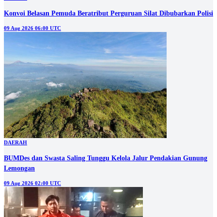
Konvoi Belasan Pemuda Beratribut Perguruan Silat Dibubarkan Polisi
09 Aug 2026 06:00 UTC
DAERAH
BUMDes dan Swasta Saling Tunggu Kelola Jalur Pendakian Gunung
Lemongan
09 Aug 2026 02:00 UTC