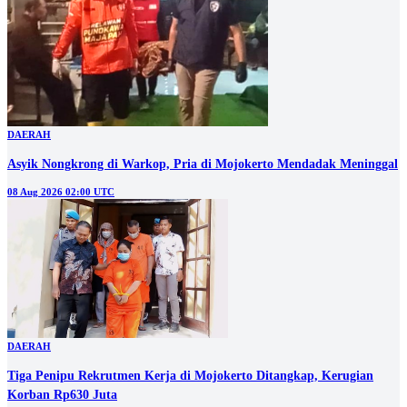
DAERAH
Asyik Nongkrong di Warkop, Pria di Mojokerto Mendadak Meninggal
08 Aug 2026 02:00 UTC
DAERAH
Tiga Penipu Rekrutmen Kerja di Mojokerto Ditangkap, Kerugian
Korban Rp630 Juta